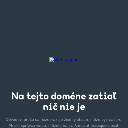
Na tejto
doméne zatiaľ
nič nie je
Dôvodov, prečo sa nezobrazuje žiadny obsah, môže byť
viacero.
Ak ste správca webu, môžete nahrať/zmazať
existujúci obsah